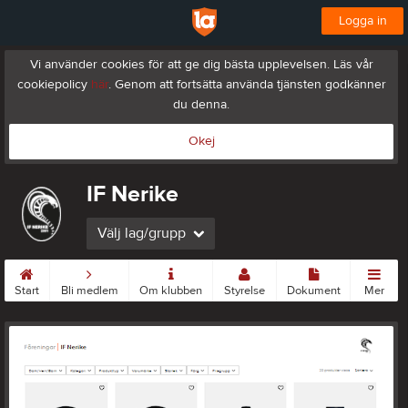
Logga in
Vi använder cookies för att ge dig bästa upplevelsen. Läs vår
cookiepolicy
här
. Genom att fortsätta använda tjänsten godkänner
du denna.
Okej
IF Nerike
Välj lag/grupp
Start
Bli medlem
Om klubben
Styrelse
Dokument
Mer