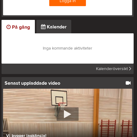
Logga in
Kalender
På gång
Inga kommande aktiviteter
Kalenderöversikt
Senast uppladdade video
Vi bygger lagkänsla!