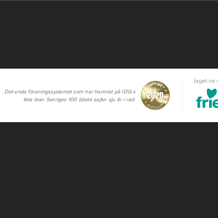
laget.se
Det enda föreningssystemet som har hamnat på IDG:s
lista över Sveriges 100 bästa sajter sju år i rad.