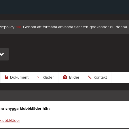
kiepolicy
här
. Genom att fortsätta använda tjänsten godkänner du denna.
Dokument
Kläder
Bilder
Kontakt
åra snygga klubbkläder här:
 klubbkläder