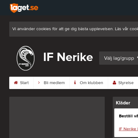
Vi använder cookies för att ge dig bästa upplevelsen. Läs vår coo
IF Nerike
Välj lag/grupp
Start
Bli medlem
Om klubben
Styrelse
Kläder
Beställ v
IF Nerike