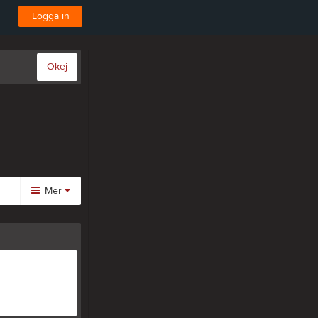
Logga in
Okej
Mer
Huvudmeny
Kalender
Gästbok
Bli medlem
Video