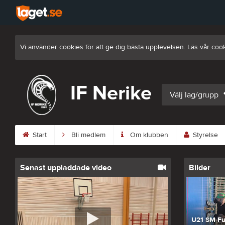
Vi använder cookies för att ge dig bästa upplevelsen. Läs vår coo
IF Nerike
Välj lag/grupp
Start
Bli medlem
Om klubben
Styrelse
Senast uppladdade video
Bilder
U21 SM Fu