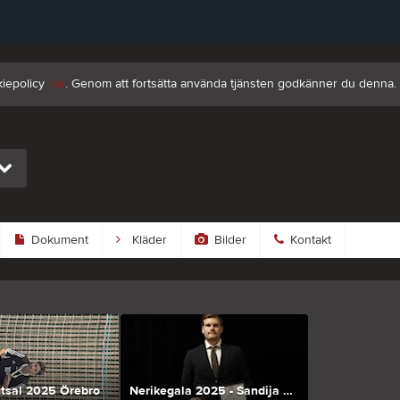
kiepolicy
här
. Genom att fortsätta använda tjänsten godkänner du denna.
Dokument
Kläder
Bilder
Kontakt
tsal 2025 Örebro
Nerikegala 2025 - Sandija Nordensten-Karlsson