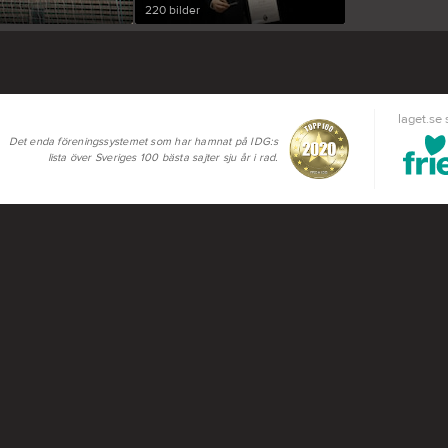
220 bilder
laget.se
Det enda föreningssystemet som har hamnat på IDG:s
lista över Sveriges 100 bästa sajter sju år i rad.