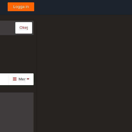
Logga in
Okej
Mer
Huvudmeny
Kalender
Gästbok
Bli medlem
Video