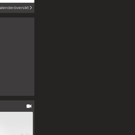
Sponsorer
alenderöversikt
Länkar
Tjäna pengar
Cupguiden