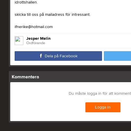
idrottshallen.
skicka till oss på mailadress för intressant.
ifnerike@hotmail.com
Jesper Melin
Ordförande
Dela på Facebook
Kommentera
Du måste logga in för att kommen
Logga in