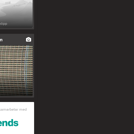
klipp
um
 samarbetar med