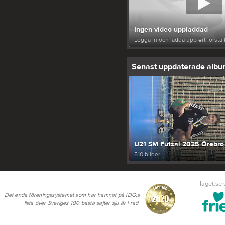
Ingen video uppladdad
Logga in och ladda upp ert första 
Senast uppdaterade alb
U21 SM Futsal 2025 Örebro
510 bilder
laget.se
Det enda föreningssystemet som har hamnat på IDG:s
lista över Sveriges 100 bästa sajter sju år i rad.