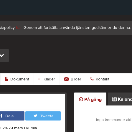
kiepolicy
här
. Genom att fortsätta använda tjänsten godkänner du denna.
Dokument
Kläder
Bilder
Kontakt
Kalend
På gång
Dela
Tweeta
Inga kommande akti
6 28-29 mars i kumla