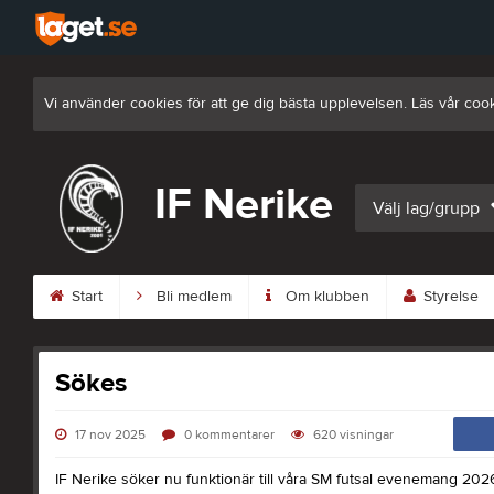
Vi använder cookies för att ge dig bästa upplevelsen. Läs vår coo
IF Nerike
Välj lag/grupp
Start
Bli medlem
Om klubben
Styrelse
Sökes
17 nov 2025
0
kommentarer
620
visningar
IF Nerike söker nu funktionär till våra SM futsal evenemang 202