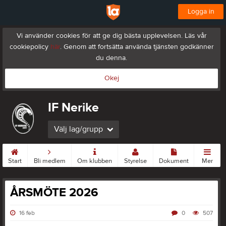
Logga in
Vi använder cookies för att ge dig bästa upplevelsen. Läs vår
cookiepolicy
här
. Genom att fortsätta använda tjänsten godkänner
du denna.
Okej
IF Nerike
Välj lag/grupp
Start
Bli medlem
Om klubben
Styrelse
Dokument
Mer
ÅRSMÖTE 2026
16 feb
0
507