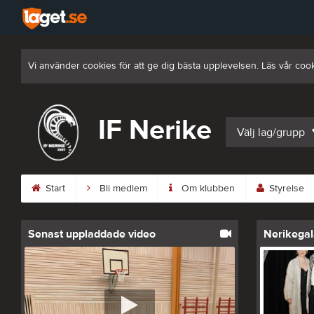
Vi använder cookies för att ge dig bästa upplevelsen. Läs vår coo
IF Nerike
Välj lag/grupp
Start
Bli medlem
Om klubben
Styrelse
Senast uppladdade video
Nerikegal