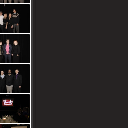
Sponsorer
Länkar
Tjäna pengar
Cupguiden