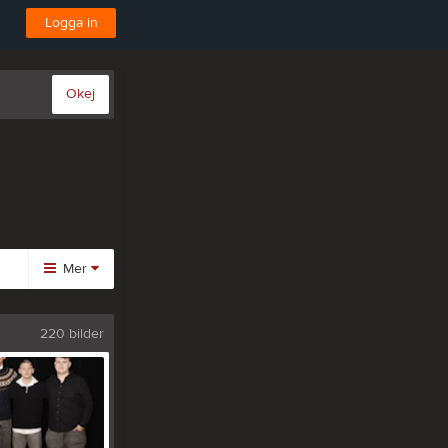
Logga in
Okej
Mer
Huvudmeny
220 bilder
Kalender
Gästbok
Bli medlem
Video