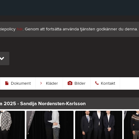
kiepolicy
här
. Genom att fortsätta använda tjänsten godkänner du denna.
Dokument
Kläder
Bilder
Kontakt
a 2025 - Sandija Nordensten-Karlsson